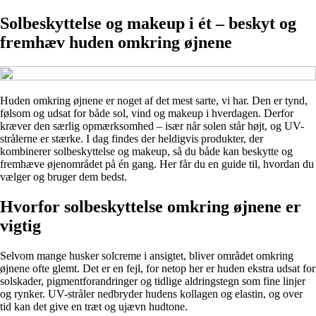
Solbeskyttelse og makeup i ét – beskyt og
fremhæv huden omkring øjnene
Huden omkring øjnene er noget af det mest sarte, vi har. Den er tynd,
følsom og udsat for både sol, vind og makeup i hverdagen. Derfor
kræver den særlig opmærksomhed – især når solen står højt, og UV-
strålerne er stærke. I dag findes der heldigvis produkter, der
kombinerer solbeskyttelse og makeup, så du både kan beskytte og
fremhæve øjenområdet på én gang. Her får du en guide til, hvordan du
vælger og bruger dem bedst.
Hvorfor solbeskyttelse omkring øjnene er
vigtig
Selvom mange husker solcreme i ansigtet, bliver området omkring
øjnene ofte glemt. Det er en fejl, for netop her er huden ekstra udsat for
solskader, pigmentforandringer og tidlige aldringstegn som fine linjer
og rynker. UV-stråler nedbryder hudens kollagen og elastin, og over
tid kan det give en træt og ujævn hudtone.