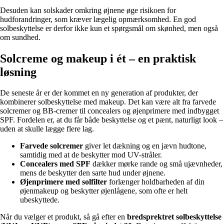
Desuden kan solskader omkring øjnene øge risikoen for
hudforandringer, som kræver lægelig opmærksomhed. En god
solbeskyttelse er derfor ikke kun et spørgsmål om skønhed, men også
om sundhed.
Solcreme og makeup i ét – en praktisk
løsning
De seneste år er der kommet en ny generation af produkter, der
kombinerer solbeskyttelse med makeup. Det kan være alt fra farvede
solcremer og BB-cremer til concealers og øjenprimere med indbygget
SPF. Fordelen er, at du får både beskyttelse og et pænt, naturligt look –
uden at skulle lægge flere lag.
Farvede solcremer
giver let dækning og en jævn hudtone,
samtidig med at de beskytter mod UV-stråler.
Concealers med SPF
dækker mørke rande og små ujævnheder,
mens de beskytter den sarte hud under øjnene.
Øjenprimere med solfilter
forlænger holdbarheden af din
øjenmakeup og beskytter øjenlågene, som ofte er helt
ubeskyttede.
Når du vælger et produkt, så gå efter en
bredsprektret solbeskyttelse