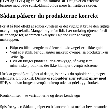
(UVA og UVB)
og en
SPF på mindst 30
. Det giver en effektiv
barriere mod både solskoldning og de mere langsigtede skader.
Sådan påfører du produkterne korrekt
For at få fuld effekt af solbeskyttelsen er det vigtigt at bruge den rigtige
mængde og teknik. Mange bruger for lidt, især omkring øjnene, fordi
de er bange for, at cremen skal løbe i øjnene eller ødelægge
makeuppen.
Påfør en lille mængde med lette dup-bevægelser – ikke gnid.
Vent et øjeblik, før du lægger makeup ovenpå, så produktet kan
sætte sig.
Hvis du bruger pudder eller øjenskygge, så vælg lette,
mineralske produkter, der ikke klumper ovenpå solcremen.
Husk at genpåføre i løbet af dagen, især hvis du opholder dig meget
udendørs. En praktisk løsning er
solpudder eller setting spray med
SPF
, som kan bruges ovenpå makeup uden at ødelægge looket.
Kontaktlinser – se variationerne og deres kendetegn
Spis for synet: Sådan hjælper en balanceret kost med at bevare sunde