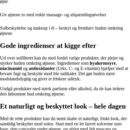
øjne
Giv øjnene ro med enkle massage- og afspændingsøvelser
Solbeskyttelse og makeup i ét – beskyt og fremhæv huden omkring
øjnene
Gode ingredienser at kigge efter
Ud over solfilteret kan du med fordel vælge produkter, der plejer og
styrker huden omkring øjnene. Ingredienser som
hyaluronsyre
,
niacinamid
og
antioxidanter
(f.eks. C- og E-vitamin) hjælper med at
bevare fugt og beskytte mod frie radikaler. Det gør huden mere
modstandsdygtig og giver et friskere udtryk.
Undgå produkter med stærk parfume eller alkohol, da de kan irritere
den følsomme hud omkring øjnene.
Et naturligt og beskyttet look – hele dagen
Med de rette produkter kan du nemt skabe et naturligt, friskt look, der
samtidig beskytter mod solen. Start med en let farvet solcreme som
base, dup concealer under øjnene, og afslut med lidt mascara og