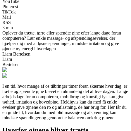
YouTube
Pinterest
TikTok
Mail
RSS
3 min
Oplever du trætte, tørre eller spændte øjne efter lange dage foran
computeren? Lær enkle massage- og afspændingsøvelser, der
hjælper dig med at løsne spændinger, mindske irritation og give
øjnene ny energi i hverdagen.
Liam Bertelsen
Liam
Bertelsen
I en tid, hvor mange af os tilbringer timer foran skærme hver dag, er
trætte og spændte øjne blevet en almindelig del af hverdagen. Lange
arbejdsdage foran computeren, mobilbrug og kunstigt lys kan give
tørhed, irritation og hovedpine. Heldigvis kan du med få enkle
øvelser give øjnene den ro og aflastning, de har brug for. Her får du
en guide til, hvordan du med blid massage og afspænding kan
mindske spændinger og genoprette balancen omkring øjnene.
Hvorfor øjnene bliver trætte