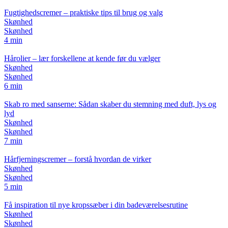
Fugtighedscremer – praktiske tips til brug og valg
Skønhed
Skønhed
4 min
Hårolier – lær forskellene at kende før du vælger
Skønhed
Skønhed
6 min
Skab ro med sanserne: Sådan skaber du stemning med duft, lys og
lyd
Skønhed
Skønhed
7 min
Hårfjerningscremer – forstå hvordan de virker
Skønhed
Skønhed
5 min
Få inspiration til nye kropssæber i din badeværelsesrutine
Skønhed
Skønhed