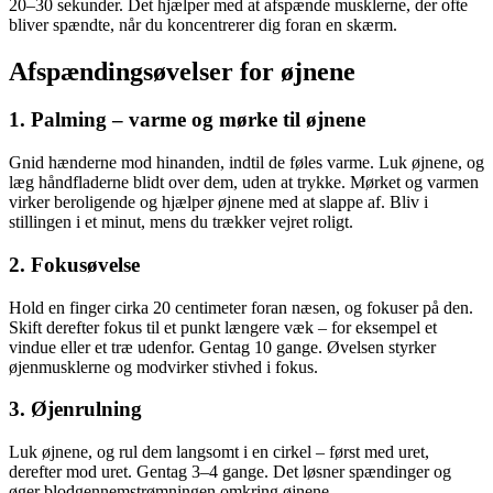
20–30 sekunder. Det hjælper med at afspænde musklerne, der ofte
bliver spændte, når du koncentrerer dig foran en skærm.
Afspændingsøvelser for øjnene
1. Palming – varme og mørke til øjnene
Gnid hænderne mod hinanden, indtil de føles varme. Luk øjnene, og
læg håndfladerne blidt over dem, uden at trykke. Mørket og varmen
virker beroligende og hjælper øjnene med at slappe af. Bliv i
stillingen i et minut, mens du trækker vejret roligt.
2. Fokusøvelse
Hold en finger cirka 20 centimeter foran næsen, og fokuser på den.
Skift derefter fokus til et punkt længere væk – for eksempel et
vindue eller et træ udenfor. Gentag 10 gange. Øvelsen styrker
øjenmusklerne og modvirker stivhed i fokus.
3. Øjenrulning
Luk øjnene, og rul dem langsomt i en cirkel – først med uret,
derefter mod uret. Gentag 3–4 gange. Det løsner spændinger og
øger blodgennemstrømningen omkring øjnene.