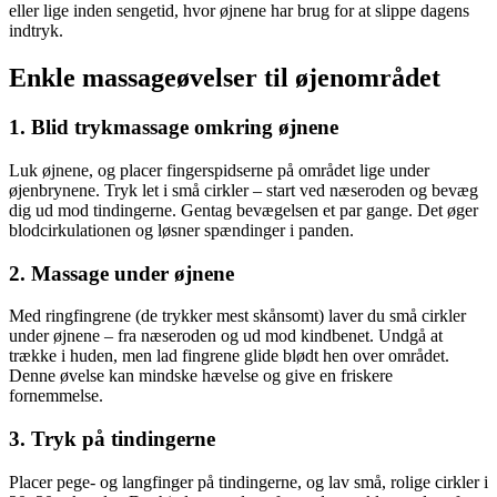
eller lige inden sengetid, hvor øjnene har brug for at slippe dagens
indtryk.
Enkle massageøvelser til øjenområdet
1. Blid trykmassage omkring øjnene
Luk øjnene, og placer fingerspidserne på området lige under
øjenbrynene. Tryk let i små cirkler – start ved næseroden og bevæg
dig ud mod tindingerne. Gentag bevægelsen et par gange. Det øger
blodcirkulationen og løsner spændinger i panden.
2. Massage under øjnene
Med ringfingrene (de trykker mest skånsomt) laver du små cirkler
under øjnene – fra næseroden og ud mod kindbenet. Undgå at
trække i huden, men lad fingrene glide blødt hen over området.
Denne øvelse kan mindske hævelse og give en friskere
fornemmelse.
3. Tryk på tindingerne
Placer pege- og langfinger på tindingerne, og lav små, rolige cirkler i