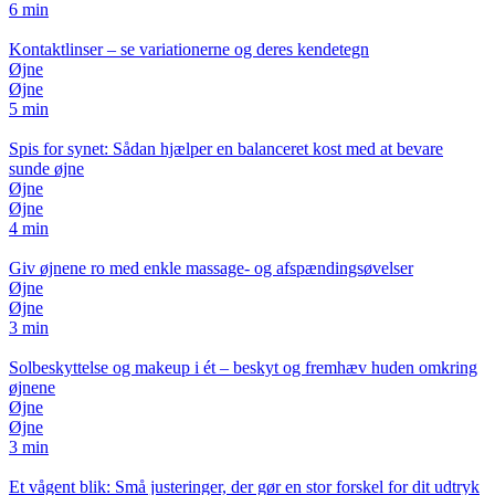
6 min
Kontaktlinser – se variationerne og deres kendetegn
Øjne
Øjne
5 min
Spis for synet: Sådan hjælper en balanceret kost med at bevare
sunde øjne
Øjne
Øjne
4 min
Giv øjnene ro med enkle massage- og afspændingsøvelser
Øjne
Øjne
3 min
Solbeskyttelse og makeup i ét – beskyt og fremhæv huden omkring
øjnene
Øjne
Øjne
3 min
Et vågent blik: Små justeringer, der gør en stor forskel for dit udtryk