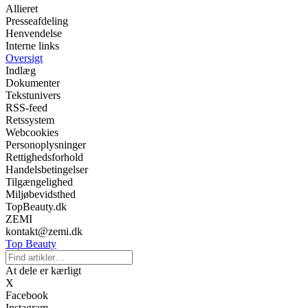
Allieret
Presseafdeling
Henvendelse
Interne links
Oversigt
Indlæg
Dokumenter
Tekstunivers
RSS-feed
Retssystem
Webcookies
Personoplysninger
Rettighedsforhold
Handelsbetingelser
Tilgængelighed
Miljøbevidsthed
TopBeauty.dk
ZEMI
kontakt@zemi.dk
Top Beauty
At dele er kærligt
X
Facebook
Instagram