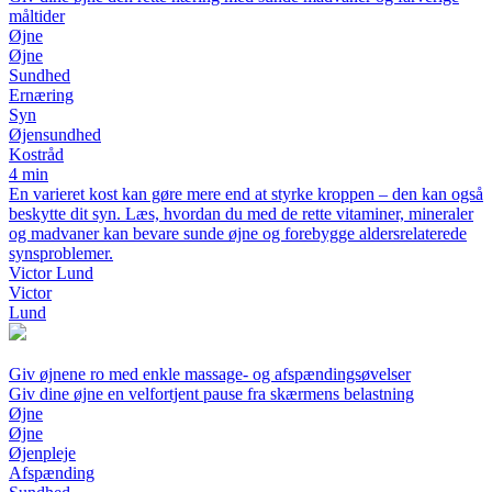
måltider
Øjne
Øjne
Sundhed
Ernæring
Syn
Øjensundhed
Kostråd
4 min
En varieret kost kan gøre mere end at styrke kroppen – den kan også
beskytte dit syn. Læs, hvordan du med de rette vitaminer, mineraler
og madvaner kan bevare sunde øjne og forebygge aldersrelaterede
synsproblemer.
Victor Lund
Victor
Lund
Giv øjnene ro med enkle massage- og afspændingsøvelser
Giv dine øjne en velfortjent pause fra skærmens belastning
Øjne
Øjne
Øjenpleje
Afspænding