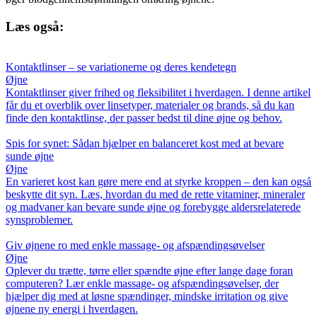
Læs også:
Kontaktlinser – se variationerne og deres kendetegn
Øjne
Kontaktlinser giver frihed og fleksibilitet i hverdagen. I denne artikel
får du et overblik over linsetyper, materialer og brands, så du kan
finde den kontaktlinse, der passer bedst til dine øjne og behov.
Spis for synet: Sådan hjælper en balanceret kost med at bevare
sunde øjne
Øjne
En varieret kost kan gøre mere end at styrke kroppen – den kan også
beskytte dit syn. Læs, hvordan du med de rette vitaminer, mineraler
og madvaner kan bevare sunde øjne og forebygge aldersrelaterede
synsproblemer.
Giv øjnene ro med enkle massage- og afspændingsøvelser
Øjne
Oplever du trætte, tørre eller spændte øjne efter lange dage foran
computeren? Lær enkle massage- og afspændingsøvelser, der
hjælper dig med at løsne spændinger, mindske irritation og give
øjnene ny energi i hverdagen.