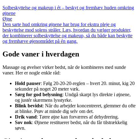
Solbeskyttelse og makeup i ét – beskyt og fremhæv huden omkring
øjnene
Øjne
Den sarte hud omkring øjnene har brug for ekstra pleje og
beskyttelse mod solens stråler. Læs, hvordan du vælger produkter,
der kombinerer solbeskyttelse og makeup, så du både kan beskytte
og fremhæve øjenområdet på én gang.
Gode vaner i hverdagen
Massage og øvelser virker bedst, når de kombineres med sunde
vaner. Her er nogle enkle råd:
Hold pauser
: Følg 20-20-20-reglen – hvert 20. minut, kig 20
sekunder på noget 20 meter væk.
Sørg for god belysning
: Undgå skarpt lys direkte i øjnene,
og justér skærmens lysstyrke.
Blink bevidst
: Når du arbejder koncentreret, glemmer du ofte
at blinke. Prøv at minde dig selv om det.
Drik vand
: Tørre øjne kan forværres af dehydrering.
Sov nok
: Øjnene restituerer bedst, når du får tilstrækkelig
søvn.