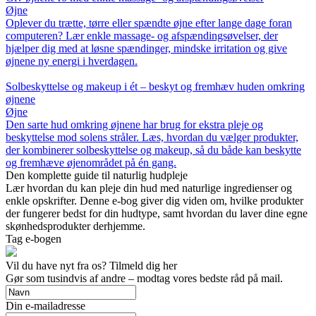
Øjne
Oplever du trætte, tørre eller spændte øjne efter lange dage foran
computeren? Lær enkle massage- og afspændingsøvelser, der
hjælper dig med at løsne spændinger, mindske irritation og give
øjnene ny energi i hverdagen.
Solbeskyttelse og makeup i ét – beskyt og fremhæv huden omkring
øjnene
Øjne
Den sarte hud omkring øjnene har brug for ekstra pleje og
beskyttelse mod solens stråler. Læs, hvordan du vælger produkter,
der kombinerer solbeskyttelse og makeup, så du både kan beskytte
og fremhæve øjenområdet på én gang.
Den komplette guide til naturlig hudpleje
Lær hvordan du kan pleje din hud med naturlige ingredienser og
enkle opskrifter. Denne e-bog giver dig viden om, hvilke produkter
der fungerer bedst for din hudtype, samt hvordan du laver dine egne
skønhedsprodukter derhjemme.
Tag e-bogen
Vil du have nyt fra os? Tilmeld dig her
Gør som tusindvis af andre – modtag vores bedste råd på mail.
Din e-mailadresse