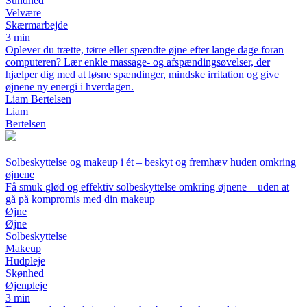
Sundhed
Velvære
Skærmarbejde
3 min
Oplever du trætte, tørre eller spændte øjne efter lange dage foran
computeren? Lær enkle massage- og afspændingsøvelser, der
hjælper dig med at løsne spændinger, mindske irritation og give
øjnene ny energi i hverdagen.
Liam Bertelsen
Liam
Bertelsen
Solbeskyttelse og makeup i ét – beskyt og fremhæv huden omkring
øjnene
Få smuk glød og effektiv solbeskyttelse omkring øjnene – uden at
gå på kompromis med din makeup
Øjne
Øjne
Solbeskyttelse
Makeup
Hudpleje
Skønhed
Øjenpleje
3 min