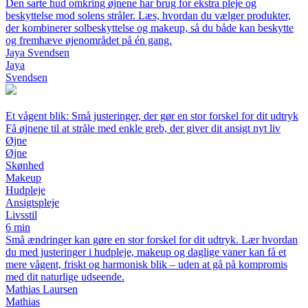
Den sarte hud omkring øjnene har brug for ekstra pleje og
beskyttelse mod solens stråler. Læs, hvordan du vælger produkter,
der kombinerer solbeskyttelse og makeup, så du både kan beskytte
og fremhæve øjenområdet på én gang.
Jaya Svendsen
Jaya
Svendsen
Et vågent blik: Små justeringer, der gør en stor forskel for dit udtryk
Få øjnene til at stråle med enkle greb, der giver dit ansigt nyt liv
Øjne
Øjne
Skønhed
Makeup
Hudpleje
Ansigtspleje
Livsstil
6 min
Små ændringer kan gøre en stor forskel for dit udtryk. Lær hvordan
du med justeringer i hudpleje, makeup og daglige vaner kan få et
mere vågent, friskt og harmonisk blik – uden at gå på kompromis
med dit naturlige udseende.
Mathias Laursen
Mathias