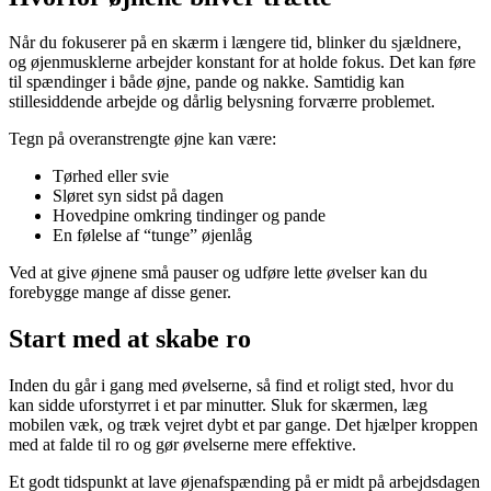
Når du fokuserer på en skærm i længere tid, blinker du sjældnere,
og øjenmusklerne arbejder konstant for at holde fokus. Det kan føre
til spændinger i både øjne, pande og nakke. Samtidig kan
stillesiddende arbejde og dårlig belysning forværre problemet.
Tegn på overanstrengte øjne kan være:
Tørhed eller svie
Sløret syn sidst på dagen
Hovedpine omkring tindinger og pande
En følelse af “tunge” øjenlåg
Ved at give øjnene små pauser og udføre lette øvelser kan du
forebygge mange af disse gener.
Start med at skabe ro
Inden du går i gang med øvelserne, så find et roligt sted, hvor du
kan sidde uforstyrret i et par minutter. Sluk for skærmen, læg
mobilen væk, og træk vejret dybt et par gange. Det hjælper kroppen
med at falde til ro og gør øvelserne mere effektive.
Et godt tidspunkt at lave øjenafspænding på er midt på arbejdsdagen