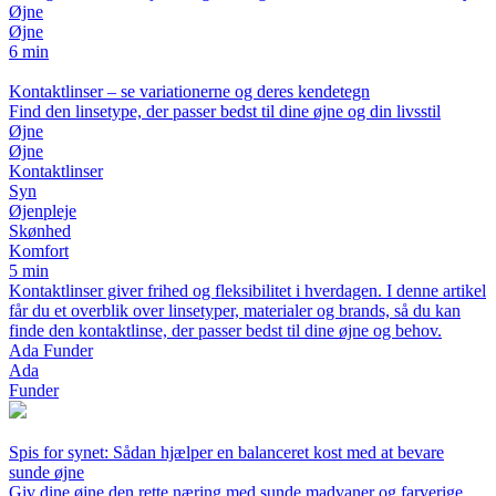
Øjne
Øjne
6 min
Kontaktlinser – se variationerne og deres kendetegn
Find den linsetype, der passer bedst til dine øjne og din livsstil
Øjne
Øjne
Kontaktlinser
Syn
Øjenpleje
Skønhed
Komfort
5 min
Kontaktlinser giver frihed og fleksibilitet i hverdagen. I denne artikel
får du et overblik over linsetyper, materialer og brands, så du kan
finde den kontaktlinse, der passer bedst til dine øjne og behov.
Ada Funder
Ada
Funder
Spis for synet: Sådan hjælper en balanceret kost med at bevare
sunde øjne
Giv dine øjne den rette næring med sunde madvaner og farverige