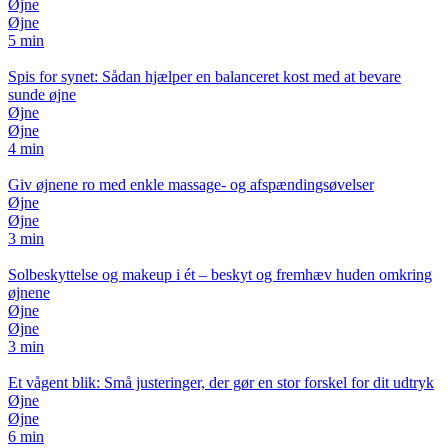
Øjne
Øjne
5 min
Spis for synet: Sådan hjælper en balanceret kost med at bevare
sunde øjne
Øjne
Øjne
4 min
Giv øjnene ro med enkle massage- og afspændingsøvelser
Øjne
Øjne
3 min
Solbeskyttelse og makeup i ét – beskyt og fremhæv huden omkring
øjnene
Øjne
Øjne
3 min
Et vågent blik: Små justeringer, der gør en stor forskel for dit udtryk
Øjne
Øjne
6 min