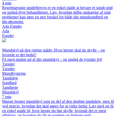
4 min
Regelmæssige tandeftersyn er en enkel måde at bevare et sundt smil
og undgå dyre behandlinger. Læs, hvordan tidlig opdagelse af små
problemer kan gøre en stor forskel for både din mundsundhed og
din økonomi.
Ada Funder
Ada
Funder
Mundskyl på den rigtige måde: Hvor længe skal du skylle – og
hvornår er det bedst?
Få mest muligt ud af din mundskyl – og undgå de typiske fejl
Tænder
Tænder
Mundhygiejne
Tandpleje
Sundhed
Tandlæge
Mundskyl
7 min
Mange bruger mundskyl som en del af den daglige tandpleje, men få
ved præcis, hvordan det skal gøres for at virke bedst. Læs med og få
en enkel guide til, hvor længe du bør skylle, hvornår det er mest
effektivt, og hvordan du får et sundere og friskere smil.