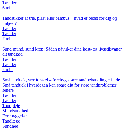
Tænder
6 min
Tandstikker af træ, plast eller bambus – hvad er bedst for dig og
miljøet?
Tænder
Tænder
7 min
Sund mund, sund krop: Sådan påvirker dine kost- og livsstilsvaner
dit tandkød
Tænder
Tænder
2 min
Små tandtjek, stor forskel – forebyg større tandbehandlinger i tide
Små tandtjek i hverdagen kan spare dig for store tandproblemer
senere
Tænder
Tænder
Tandpleje
Mundsundhed
Forebyggelse
Tandlæge
Sundhed