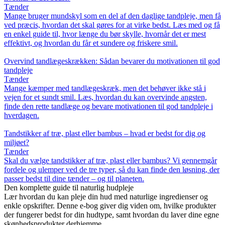
Tænder
Mange bruger mundskyl som en del af den daglige tandpleje, men få
ved præcis, hvordan det skal gøres for at virke bedst. Læs med og få
en enkel guide til, hvor længe du bør skylle, hvornår det er mest
effektivt, og hvordan du får et sundere og friskere smil.
Overvind tandlægeskrækken: Sådan bevarer du motivationen til god
tandpleje
Tænder
Mange kæmper med tandlægeskræk, men det behøver ikke stå i
vejen for et sundt smil. Læs, hvordan du kan overvinde angsten,
finde den rette tandlæge og bevare motivationen til god tandpleje i
hverdagen.
Tandstikker af træ, plast eller bambus – hvad er bedst for dig og
miljøet?
Tænder
Skal du vælge tandstikker af træ, plast eller bambus? Vi gennemgår
fordele og ulemper ved de tre typer, så du kan finde den løsning, der
passer bedst til dine tænder – og til planeten.
Den komplette guide til naturlig hudpleje
Lær hvordan du kan pleje din hud med naturlige ingredienser og
enkle opskrifter. Denne e-bog giver dig viden om, hvilke produkter
der fungerer bedst for din hudtype, samt hvordan du laver dine egne
skønhedsprodukter derhjemme.