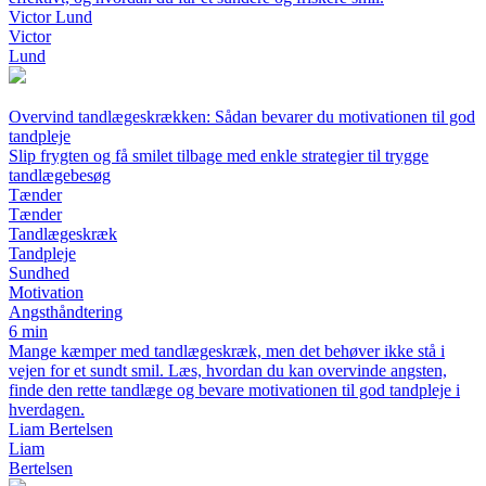
Victor Lund
Victor
Lund
Overvind tandlægeskrækken: Sådan bevarer du motivationen til god
tandpleje
Slip frygten og få smilet tilbage med enkle strategier til trygge
tandlægebesøg
Tænder
Tænder
Tandlægeskræk
Tandpleje
Sundhed
Motivation
Angsthåndtering
6 min
Mange kæmper med tandlægeskræk, men det behøver ikke stå i
vejen for et sundt smil. Læs, hvordan du kan overvinde angsten,
finde den rette tandlæge og bevare motivationen til god tandpleje i
hverdagen.
Liam Bertelsen
Liam
Bertelsen