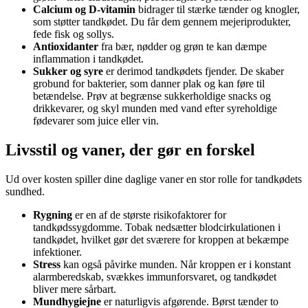
Calcium og D-vitamin
bidrager til stærke tænder og knogler,
som støtter tandkødet. Du får dem gennem mejeriprodukter,
fede fisk og sollys.
Antioxidanter
fra bær, nødder og grøn te kan dæmpe
inflammation i tandkødet.
Sukker og syre
er derimod tandkødets fjender. De skaber
grobund for bakterier, som danner plak og kan føre til
betændelse. Prøv at begrænse sukkerholdige snacks og
drikkevarer, og skyl munden med vand efter syreholdige
fødevarer som juice eller vin.
Livsstil og vaner, der gør en forskel
Ud over kosten spiller dine daglige vaner en stor rolle for tandkødets
sundhed.
Rygning
er en af de største risikofaktorer for
tandkødssygdomme. Tobak nedsætter blodcirkulationen i
tandkødet, hvilket gør det sværere for kroppen at bekæmpe
infektioner.
Stress
kan også påvirke munden. Når kroppen er i konstant
alarmberedskab, svækkes immunforsvaret, og tandkødet
bliver mere sårbart.
Mundhygiejne
er naturligvis afgørende. Børst tænder to