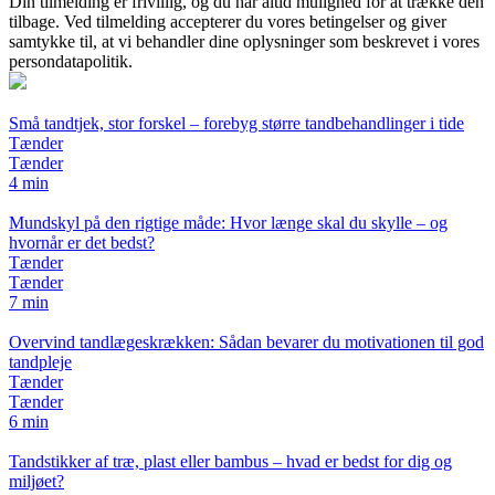
Din tilmelding er frivillig, og du har altid mulighed for at trække den
tilbage. Ved tilmelding accepterer du vores betingelser og giver
samtykke til, at vi behandler dine oplysninger som beskrevet i vores
persondatapolitik.
Små tandtjek, stor forskel – forebyg større tandbehandlinger i tide
Tænder
Tænder
4 min
Mundskyl på den rigtige måde: Hvor længe skal du skylle – og
hvornår er det bedst?
Tænder
Tænder
7 min
Overvind tandlægeskrækken: Sådan bevarer du motivationen til god
tandpleje
Tænder
Tænder
6 min
Tandstikker af træ, plast eller bambus – hvad er bedst for dig og
miljøet?