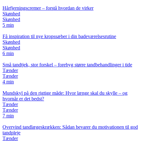
Hårfjerningscremer – forstå hvordan de virker
Skønhed
Skønhed
5 min
Få inspiration til nye kropssæber i din badeværelsesrutine
Skønhed
Skønhed
6 min
Små tandtjek, stor forskel – forebyg større tandbehandlinger i tide
Tænder
Tænder
4 min
Mundskyl på den rigtige måde: Hvor længe skal du skylle – og
hvornår er det bedst?
Tænder
Tænder
7 min
Overvind tandlægeskrækken: Sådan bevarer du motivationen til god
tandpleje
Tænder