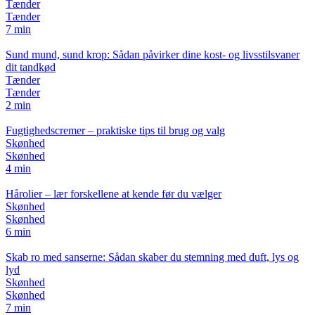
Tænder
Tænder
7 min
Sund mund, sund krop: Sådan påvirker dine kost- og livsstilsvaner
dit tandkød
Tænder
Tænder
2 min
Fugtighedscremer – praktiske tips til brug og valg
Skønhed
Skønhed
4 min
Hårolier – lær forskellene at kende før du vælger
Skønhed
Skønhed
6 min
Skab ro med sanserne: Sådan skaber du stemning med duft, lys og
lyd
Skønhed
Skønhed
7 min