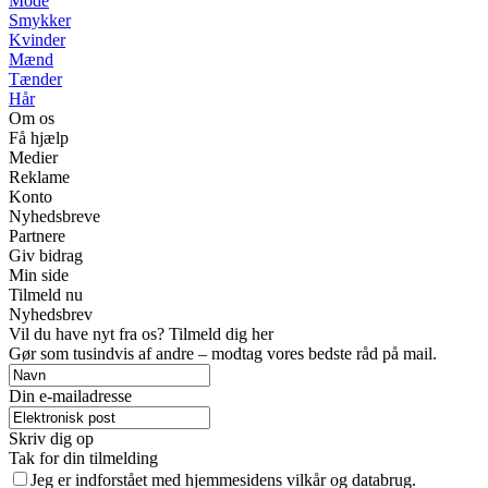
Mode
Smykker
Kvinder
Mænd
Tænder
Hår
Om os
Få hjælp
Medier
Reklame
Konto
Nyhedsbreve
Partnere
Giv bidrag
Min side
Tilmeld nu
Nyhedsbrev
Vil du have nyt fra os? Tilmeld dig her
Gør som tusindvis af andre – modtag vores bedste råd på mail.
Din e-mailadresse
Skriv dig op
Tak for din tilmelding
Jeg er indforstået med hjemmesidens vilkår og databrug.