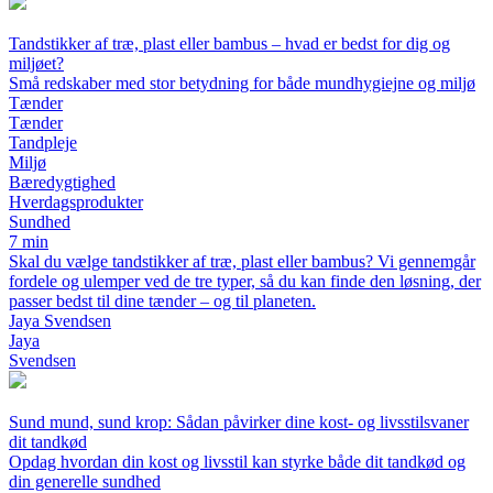
Tandstikker af træ, plast eller bambus – hvad er bedst for dig og
miljøet?
Små redskaber med stor betydning for både mundhygiejne og miljø
Tænder
Tænder
Tandpleje
Miljø
Bæredygtighed
Hverdagsprodukter
Sundhed
7 min
Skal du vælge tandstikker af træ, plast eller bambus? Vi gennemgår
fordele og ulemper ved de tre typer, så du kan finde den løsning, der
passer bedst til dine tænder – og til planeten.
Jaya Svendsen
Jaya
Svendsen
Sund mund, sund krop: Sådan påvirker dine kost- og livsstilsvaner
dit tandkød
Opdag hvordan din kost og livsstil kan styrke både dit tandkød og
din generelle sundhed