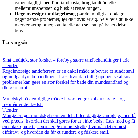
gange dagligt med fluortandpasta, brug tandtråd eller
mellemrumsbørster, og husk at rense tungen.
Regelmæssige tandlægebesøg
gør det muligt at opdage
begyndende problemer, før de udvikler sig. Selv hvis du ikke
mærker symptomer, kan tandlægen se tegn på betændelse i
tide.
Læs også:
Små tandtjek, stor forskel – forebyg større tandbehandlinger i tide
Tænder
Regelmæssige tandeftersyn er en enkel måde at bevare et sundt smil
og undgå dyre behandlinger. Læs, hvordan tidlig opdagelse af små
problemer kan gøre en stor forskel for både din mundsundhed og
din økonomi.
Mundskyl på den rigtige måde: Hvor længe skal du skylle – og
hvornår er det bedst?
Tænder
Mange bruger mundskyl som en del af den daglige tandpleje, men få
ved præcis, hvordan det skal gøres for at virke bedst. Læs med og få
en enkel guide til, hvor længe du bør skylle, hvornår det er mest
effektivt, og hvordan du får et sundere og friskere smil.