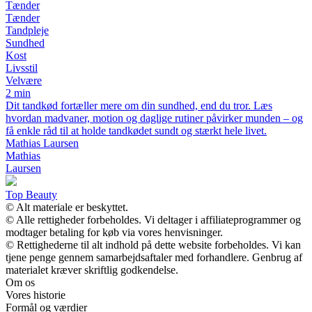
Tænder
Tænder
Tandpleje
Sundhed
Kost
Livsstil
Velvære
2 min
Dit tandkød fortæller mere om din sundhed, end du tror. Læs
hvordan madvaner, motion og daglige rutiner påvirker munden – og
få enkle råd til at holde tandkødet sundt og stærkt hele livet.
Mathias Laursen
Mathias
Laursen
Top Beauty
© Alt materiale er beskyttet.
© Alle rettigheder forbeholdes. Vi deltager i affiliateprogrammer og
modtager betaling for køb via vores henvisninger.
© Rettighederne til alt indhold på dette website forbeholdes. Vi kan
tjene penge gennem samarbejdsaftaler med forhandlere. Genbrug af
materialet kræver skriftlig godkendelse.
Om os
Vores historie
Formål og værdier