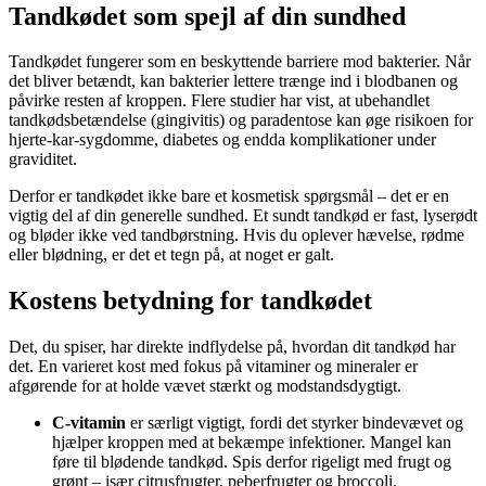
Tandkødet som spejl af din sundhed
Tandkødet fungerer som en beskyttende barriere mod bakterier. Når
det bliver betændt, kan bakterier lettere trænge ind i blodbanen og
påvirke resten af kroppen. Flere studier har vist, at ubehandlet
tandkødsbetændelse (gingivitis) og paradentose kan øge risikoen for
hjerte-kar-sygdomme, diabetes og endda komplikationer under
graviditet.
Derfor er tandkødet ikke bare et kosmetisk spørgsmål – det er en
vigtig del af din generelle sundhed. Et sundt tandkød er fast, lyserødt
og bløder ikke ved tandbørstning. Hvis du oplever hævelse, rødme
eller blødning, er det et tegn på, at noget er galt.
Kostens betydning for tandkødet
Det, du spiser, har direkte indflydelse på, hvordan dit tandkød har
det. En varieret kost med fokus på vitaminer og mineraler er
afgørende for at holde vævet stærkt og modstandsdygtigt.
C-vitamin
er særligt vigtigt, fordi det styrker bindevævet og
hjælper kroppen med at bekæmpe infektioner. Mangel kan
føre til blødende tandkød. Spis derfor rigeligt med frugt og
grønt – især citrusfrugter, peberfrugter og broccoli.