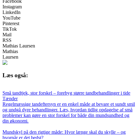
Facebook
Instagram
LinkedIn
YouTube
Pinterest
TikTok
Mail
RSS
Mathias Laursen
Mathias
Laursen
Læs også:
Små tandtjek, stor forskel – forebyg større tandbehandlinger i tide
Tænder
Regelmæssige tandeftersyn er en enkel måde at bevare et sundt smil
og undgå dyre behandlinger. Læs, hvordan tidlig opdagelse af små
problemer kan gøre en stor forskel for både din mundsundhed og
din økonomi.
Mundskyl på den rigtige måde: Hvor længe skal du skylle – og
hvornår er det bedst?