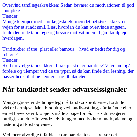
Overvind tandlægeskrækken: Sådan bevarer du motivationen til god
tandpleje
Tænder
Mange kæmper med tandlægeskræk, men det behøver ikke stå i
vejen for et sundt smil. Læs, hvordan du kan overvinde angsten,
finde den rette tandlæge og bevare motivationen til god tandpleje i
hverdagen.
Tandstikker af træ, plast eller bambus – hvad er bedst for dig og
miljøet?
Tænder
Skal du vælge tandstikker af træ, plast eller bambus? Vi gennemgår
fordele og ulemper ved de tre typer, så du kan finde den løsning, der
passer bedst til dine tænder – og til planeten.
Når tandkødet sender advarselssignaler
Mange ignorerer de tidlige tegn på tandkødsproblemer, fordi de
virker harmløse. Men blødning ved tandbørstning, dårlig ånde eller
en let hævelse er kroppens måde at sige fra på. Hvis du reagerer
hurtigt, kan du ofte vende udviklingen med bedre mundhygiejne og
justering af kost og vaner.
Ved mere alvorlige tilfælde – som paradentose – kræver det