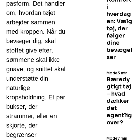
pasform. Det handler
i
om, hvordan tøjet
hverdag
en: Vælg
arbejder sammen
tøj, der
med kroppen. Når du
følger
bevæger dig, skal
dine
bevægel
stoffet give efter,
ser
sømmene skal ikke
gnave, og snittet skal
Mode
3 min
understøtte din
Bæredy
gtigt tøj
naturlige
– hvad
kropsholdning. Et par
dækker
bukser, der
det
egentlig
strammer, eller en
over?
skjorte, der
begrænser
Mode
7 min