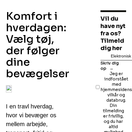
Komfort i
Vil du
hverdagen:
have nyt
fra os?
Vælg tøj,
Tilmeld
der følger
dig her
dine
Skriv dig
op
bevægelser
Jeg er
indforstået
med
hjemmesiden
vilkår og
databrug.
Din
I en travl hverdag,
tilmelding
hvor vi bevæger os
er frivillig,
og du har
mellem arbejde,
altid