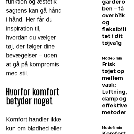
funktion og æstetik
gardero
ben – få
sagtens kan gå hånd
overblik
i hånd. Her får du
og
inspiration til,
fleksibili
tet i dit
hvordan du vælger
tøjvalg
tøj, der følger dine
bevægelser – uden
Mode
6 min
at gå på kompromis
Frisk
tøjet op
med stil.
mellem
vask:
Hvorfor komfort
Luftning,
betyder noget
damp og
effektive
metoder
Komfort handler ikke
kun om blødhed eller
Mode
6 min
Komfort