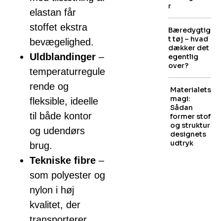
r
elastan får
stoffet ekstra
Bæredygtig
t tøj – hvad
bevægelighed.
dækker det
Uldblandinger
–
egentlig
over?
temperaturregule
rende og
Materialets
magi:
fleksible, ideelle
Sådan
til både kontor
former stof
og struktur
og udendørs
designets
udtryk
brug.
Tekniske fibre
–
som polyester og
nylon i høj
kvalitet, der
transporterer