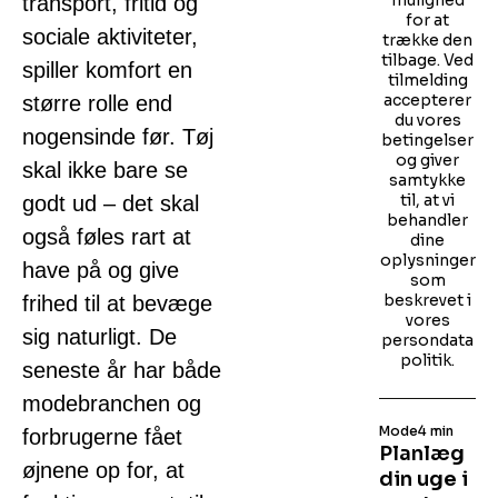
mulighed
transport, fritid og
for at
sociale aktiviteter,
trække den
tilbage. Ved
spiller komfort en
tilmelding
accepterer
større rolle end
du vores
nogensinde før. Tøj
betingelser
og giver
skal ikke bare se
samtykke
til, at vi
godt ud – det skal
behandler
også føles rart at
dine
oplysninger
have på og give
som
beskrevet i
frihed til at bevæge
vores
sig naturligt. De
persondata
politik.
seneste år har både
modebranchen og
Mode
4 min
forbrugerne fået
Planlæg
øjnene op for, at
din uge i