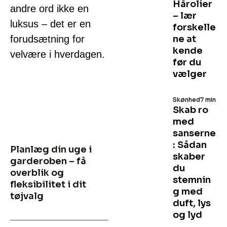
Hårolier
andre ord ikke en
– lær
luksus – det er en
forskelle
forudsætning for
ne at
kende
velvære i hverdagen.
før du
vælger
Skønhed
7 min
Skab ro
med
sanserne
: Sådan
Planlæg din uge i
skaber
garderoben – få
du
overblik og
stemnin
fleksibilitet i dit
g med
tøjvalg
duft, lys
og lyd