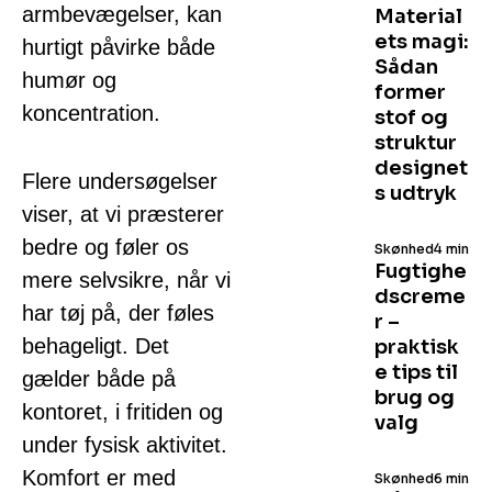
armbevægelser, kan
Material
ets magi:
hurtigt påvirke både
Sådan
humør og
former
koncentration.
stof og
struktur
designet
Flere undersøgelser
s udtryk
viser, at vi præsterer
bedre og føler os
Skønhed
4 min
Fugtighe
mere selvsikre, når vi
dscreme
har tøj på, der føles
r –
behageligt. Det
praktisk
e tips til
gælder både på
brug og
kontoret, i fritiden og
valg
under fysisk aktivitet.
Komfort er med
Skønhed
6 min