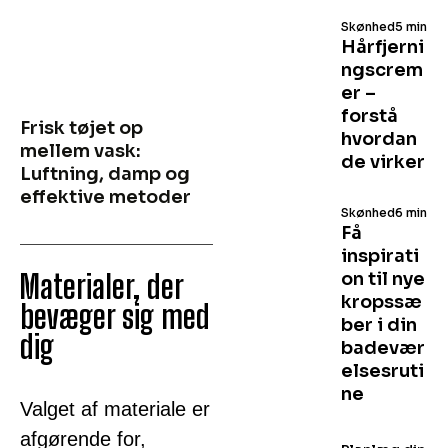
Skønhed
5 min
Hårfjerni
ngscrem
er –
forstå
Frisk tøjet op
hvordan
mellem vask:
de virker
Luftning, damp og
effektive metoder
Skønhed
6 min
Få
inspirati
Materialer, der
on til nye
kropssæ
bevæger sig med
ber i din
dig
badevær
elsesruti
ne
Valget af materiale er
afgørende for,