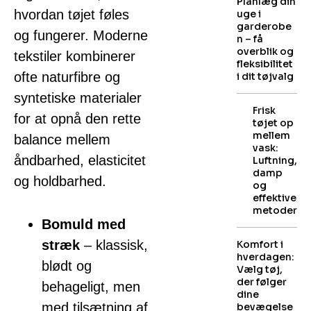
Planlæg din
hvordan tøjet føles
uge i
garderobe
og fungerer. Moderne
n – få
overblik og
tekstiler kombinerer
fleksibilitet
ofte naturfibre og
i dit tøjvalg
syntetiske materialer
Frisk
for at opnå den rette
tøjet op
mellem
balance mellem
vask:
åndbarhed, elasticitet
Luftning,
damp
og holdbarhed.
og
effektive
metoder
Bomuld med
stræk
– klassisk,
Komfort i
hverdagen:
blødt og
Vælg tøj,
der følger
behageligt, men
dine
med tilsætning af
bevægelse