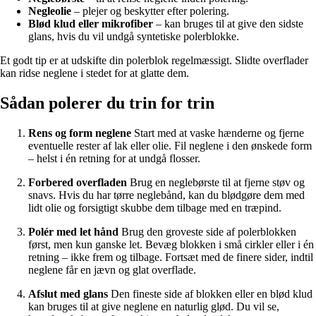
Negleolie
– plejer og beskytter efter polering.
Blød klud eller mikrofiber
– kan bruges til at give den sidste
glans, hvis du vil undgå syntetiske polerblokke.
Et godt tip er at udskifte din polerblok regelmæssigt. Slidte overflader
kan ridse neglene i stedet for at glatte dem.
Sådan polerer du trin for trin
Rens og form neglene
Start med at vaske hænderne og fjerne
eventuelle rester af lak eller olie. Fil neglene i den ønskede form
– helst i én retning for at undgå flosser.
Forbered overfladen
Brug en neglebørste til at fjerne støv og
snavs. Hvis du har tørre neglebånd, kan du blødgøre dem med
lidt olie og forsigtigt skubbe dem tilbage med en træpind.
Polér med let hånd
Brug den groveste side af polerblokken
først, men kun ganske let. Bevæg blokken i små cirkler eller i én
retning – ikke frem og tilbage. Fortsæt med de finere sider, indtil
neglene får en jævn og glat overflade.
Afslut med glans
Den fineste side af blokken eller en blød klud
kan bruges til at give neglene en naturlig glød. Du vil se,