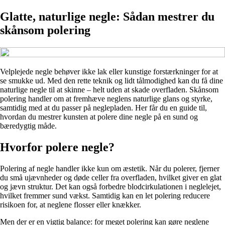
Glatte, naturlige negle: Sådan mestrer du
skånsom polering
Velplejede negle behøver ikke lak eller kunstige forstærkninger for at
se smukke ud. Med den rette teknik og lidt tålmodighed kan du få dine
naturlige negle til at skinne – helt uden at skade overfladen. Skånsom
polering handler om at fremhæve neglens naturlige glans og styrke,
samtidig med at du passer på neglepladen. Her får du en guide til,
hvordan du mestrer kunsten at polere dine negle på en sund og
bæredygtig måde.
Hvorfor polere negle?
Polering af negle handler ikke kun om æstetik. Når du polerer, fjerner
du små ujævnheder og døde celler fra overfladen, hvilket giver en glat
og jævn struktur. Det kan også forbedre blodcirkulationen i neglelejet,
hvilket fremmer sund vækst. Samtidig kan en let polering reducere
risikoen for, at neglene flosser eller knækker.
Men der er en vigtig balance: for meget polering kan gøre neglene