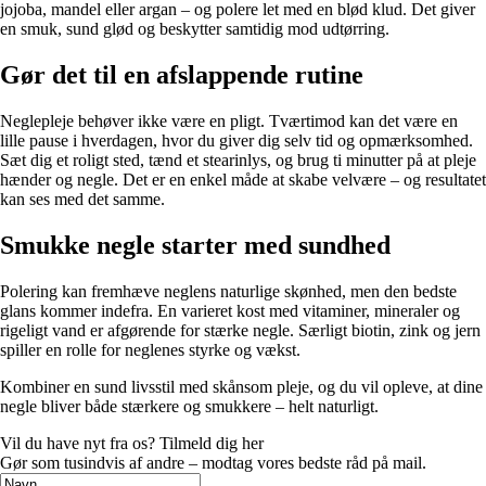
jojoba, mandel eller argan – og polere let med en blød klud. Det giver
en smuk, sund glød og beskytter samtidig mod udtørring.
Gør det til en afslappende rutine
Neglepleje behøver ikke være en pligt. Tværtimod kan det være en
lille pause i hverdagen, hvor du giver dig selv tid og opmærksomhed.
Sæt dig et roligt sted, tænd et stearinlys, og brug ti minutter på at pleje
hænder og negle. Det er en enkel måde at skabe velvære – og resultatet
kan ses med det samme.
Smukke negle starter med sundhed
Polering kan fremhæve neglens naturlige skønhed, men den bedste
glans kommer indefra. En varieret kost med vitaminer, mineraler og
rigeligt vand er afgørende for stærke negle. Særligt biotin, zink og jern
spiller en rolle for neglenes styrke og vækst.
Kombiner en sund livsstil med skånsom pleje, og du vil opleve, at dine
negle bliver både stærkere og smukkere – helt naturligt.
Vil du have nyt fra os? Tilmeld dig her
Gør som tusindvis af andre – modtag vores bedste råd på mail.