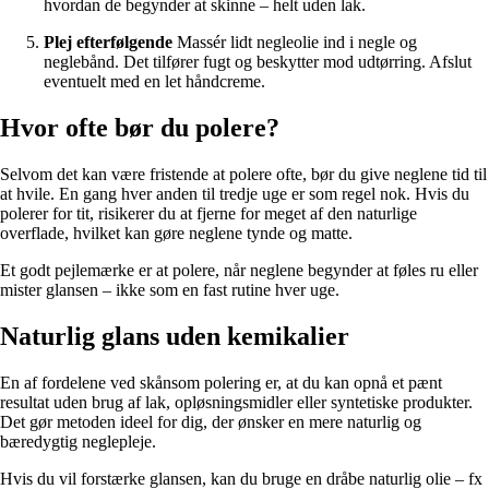
hvordan de begynder at skinne – helt uden lak.
Plej efterfølgende
Massér lidt negleolie ind i negle og
neglebånd. Det tilfører fugt og beskytter mod udtørring. Afslut
eventuelt med en let håndcreme.
Hvor ofte bør du polere?
Selvom det kan være fristende at polere ofte, bør du give neglene tid til
at hvile. En gang hver anden til tredje uge er som regel nok. Hvis du
polerer for tit, risikerer du at fjerne for meget af den naturlige
overflade, hvilket kan gøre neglene tynde og matte.
Et godt pejlemærke er at polere, når neglene begynder at føles ru eller
mister glansen – ikke som en fast rutine hver uge.
Naturlig glans uden kemikalier
En af fordelene ved skånsom polering er, at du kan opnå et pænt
resultat uden brug af lak, opløsningsmidler eller syntetiske produkter.
Det gør metoden ideel for dig, der ønsker en mere naturlig og
bæredygtig neglepleje.
Hvis du vil forstærke glansen, kan du bruge en dråbe naturlig olie – fx