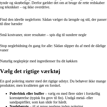
tynde og skrøbelige. Derfor gælder det om at bruge de rette redskaber
og teknikker – og ikke overdrive.
Find den ideelle negleform: Sådan vælger du længde og stil, der passer
til dine hænder
Små kostvaner, store resultater – spis dig til sundere negle
Stop neglebidning én gang for alle: Sådan slipper du af med de dårlige
vaner
Naturlig neglepleje med ingredienser fra dit køkken
Vælg det rigtige værktøj
En god polering starter med det rigtige udstyr. Du behøver ikke mange
produkter, men kvaliteten gør en forskel.
Polerblok eller buffer
– vælg en med flere sider i forskellig
kornstørrelse (typisk fra grov til fin). Undgå metal- eller
sandpapirfiler, som kan slide for hårdt.
Neglebørste
– til at rense neglene inden polering.